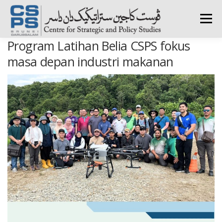
Skip
to
Menu
content
Program Latihan Belia CSPS fokus
HOME
ABOUT CSPS
RESEARCH AREAS
masa depan industri makanan
PUBLICATIONS
SURVEY
TRAININGS
BFI
PRESS ROOM