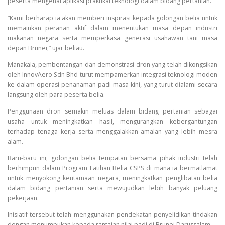
peserta mengenai aplikasi praktikal teknologi dalam bidang pertanian.
“Kami berharap ia akan memberi inspirasi kepada golongan belia untuk
memainkan peranan aktif dalam menentukan masa depan industri
makanan negara serta memperkasa generasi usahawan tani masa
depan Brunei,” ujar beliau.
Manakala, pembentangan dan demonstrasi dron yang telah dikongsikan
oleh InnovAero Sdn Bhd turut mempamerkan integrasi teknologi moden
ke dalam operasi penanaman padi masa kini, yang turut dialami secara
langsung oleh para peserta belia.
Penggunaan dron semakin meluas dalam bidang pertanian sebagai
usaha untuk meningkatkan hasil, mengurangkan kebergantungan
terhadap tenaga kerja serta menggalakkan amalan yang lebih mesra
alam.
Baru-baru ini, golongan belia tempatan bersama pihak industri telah
berhimpun dalam Program Latihan Belia CSPS di mana ia bermatlamat
untuk menyokong keutamaan negara, meningkatkan penglibatan belia
dalam bidang pertanian serta mewujudkan lebih banyak peluang
pekerjaan.
Inisiatif tersebut telah menggunakan pendekatan penyelidikan tindakan
dengan menumpukan kepada rantaian nilai padi di Brunei Darussalam.