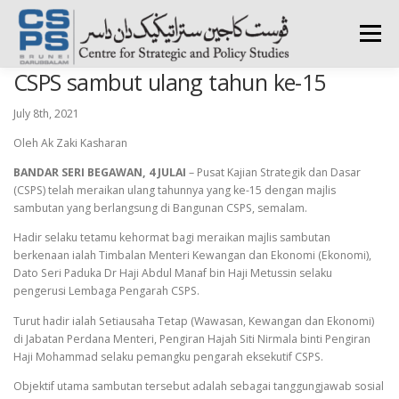
Skip
to
Menu
content
CSPS sambut ulang tahun ke-15
HOME
ABOUT CSPS
RESEARCH AREAS
July 8th, 2021
Oleh Ak Zaki Kasharan
PUBLICATIONS
SURVEY
TRAININGS
BFI
BANDAR SERI BEGAWAN, 4 JULAI
– Pusat Kajian Strategik dan Dasar
(CSPS) telah meraikan ulang tahunnya yang ke-15 dengan majlis
sambutan yang berlangsung di Bangunan CSPS, semalam.
PRESS ROOM
Hadir selaku tetamu kehormat bagi meraikan majlis sambutan
berkenaan ialah Timbalan Menteri Kewangan dan Ekonomi (Ekonomi),
Dato Seri Paduka Dr Haji Abdul Manaf bin Haji Metussin selaku
pengerusi Lembaga Pengarah CSPS.
Turut hadir ialah Setiausaha Tetap (Wawasan, Kewangan dan Ekonomi)
di Jabatan Perdana Menteri, Pengiran Hajah Siti Nirmala binti Pengiran
Haji Mohammad selaku pemangku pengarah eksekutif CSPS.
Objektif utama sambutan tersebut adalah sebagai tanggungjawab sosial